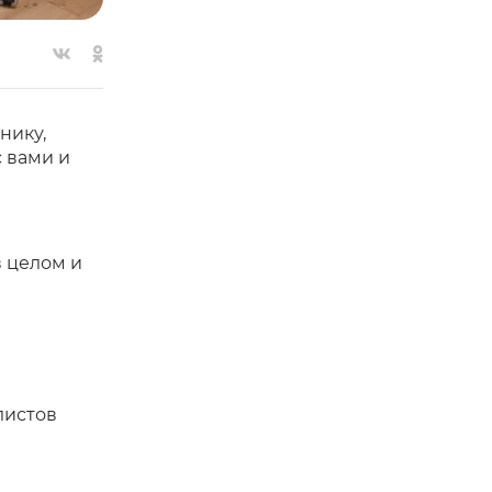
нику,
 вами и
 целом и
листов