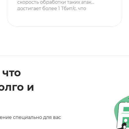
скорость обработки таких атак
достигает более 1 Тбит/с, что
позволяет быстро действовать на
систему и приносить много
негативных последствий. Что за вид
атаки?Отказ от обслуживания или
DDoS атака – комплекс операций,
которые ориентированы на
неестественный перегруз сервера
веб-площадок, это […]
, что
олго и
ение специально для вас