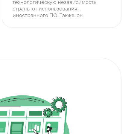
технологическую независимость
страны от использования
иностранного ПО. Также, он
поручил правительству сделать
отечественный софт более
привлекательным. Глава
правительства советует компаниям
не тянуть с переходом на
отечественное программное
обеспечение. Председатель
правительства РФ Мишустин
отметил, что в России есть много
разработчиков, из которых
отбирают лучших и оказывают […]