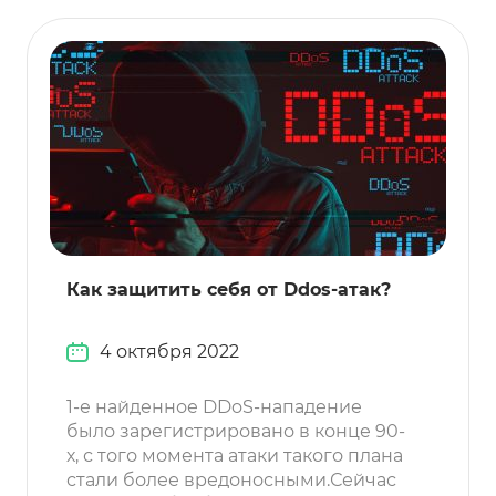
Как защитить себя от Ddos-атак?
4 октября 2022
1-е найденное DDoS-нападение
было зарегистрировано в конце 90-
х, с того момента атаки такого плана
стали более вредоносными.Сейчас