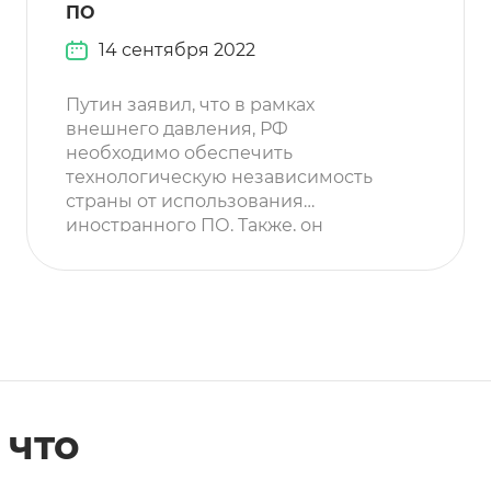
ПО
14 сентября 2022
Путин заявил, что в рамках
внешнего давления, РФ
необходимо обеспечить
технологическую независимость
страны от использования
иностранного ПО. Также, он
поручил правительству сделать
отечественный софт более
привлекательным. Глава
правительства советует компаниям
не тянуть с переходом на
отечественное программное
обеспечение. Председатель
правительства РФ Мишустин
, что
отметил, что в России есть много
разработчиков, из которых
отбирают лучших и оказывают […]