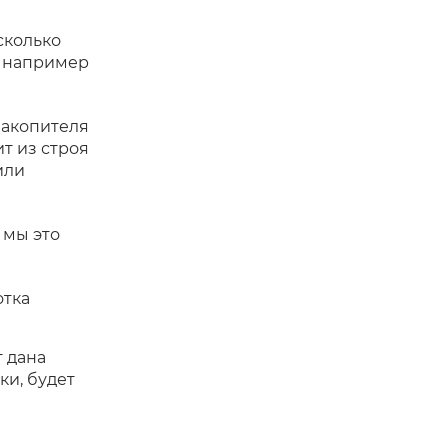
сколько
, например
накопителя
т из строя
или
 мы это
отка
 дана
ки, будет