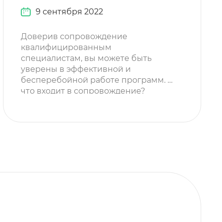
9 сентября 2022
Доверив сопровождение
квалифицированным
специалистам, вы можете быть
уверены в эффективной и
бесперебойной работе программ. А
что входит в сопровождение?
Настройка и консультации:
Установка, настройка и обновление
продуктов и сервисов 1С Настройка
форм отчетности, ЭЦП Настройка
лицензирования продуктов
Настройка прав доступа,
разграничение доступа Настройка
обмена между типовыми
конфигурациями
Консультирование пользователей
по вопросам работы в
программном продукте […]