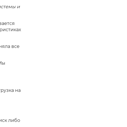
истемы и
вается
ристиках
няла все
 Мы
рузка на
иск либо