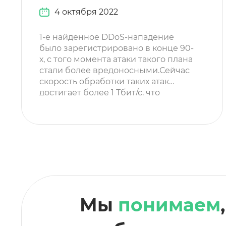
4 октября 2022
1-е найденное DDoS-нападение
было зарегистрировано в конце 90-
х, с того момента атаки такого плана
стали более вредоносными.Сейчас
скорость обработки таких атак
достигает более 1 Тбит/с, что
позволяет быстро действовать на
систему и приносить много
негативных последствий. Что за вид
атаки?Отказ от обслуживания или
DDoS атака – комплекс операций,
которые ориентированы на
неестественный перегруз сервера
веб-площадок, это […]
Мы
понимаем