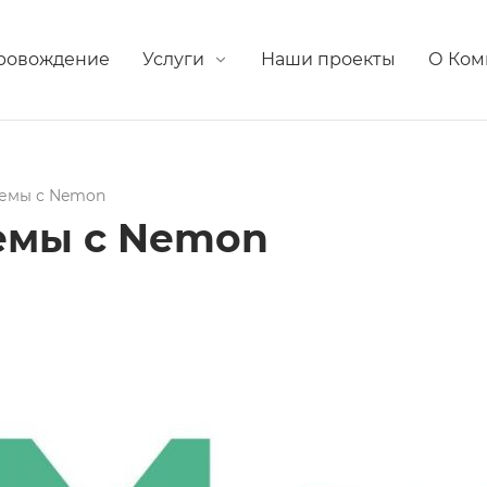
провождение
Услуги
Наши проекты
О Ком
темы с Nemon
емы с Nemon