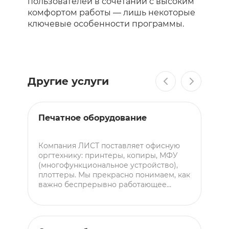
пользователей в сочетании с высоким
комфортом работы — лишь некоторые
ключевые особенности программы.
Другие услуги
Печатное оборудование
В
к
Компания ЛИСТ поставляет офисную
К
оргтехнику: принтеры, копиры, МФУ
с
(многофункциональное устройство),
в
плоттеры. Мы прекрасно понимаем, как
о
важно беспрерывно работающее
с
печатно-копировальное оборудование,
ж
поэтому занимаемся поставкой
в
техники по низким ценам. Какое
с
оборудование мы поставляем:
п