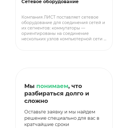
Сетевое оборудование
П
Струйные, лазерные
с
принтерыМФУ Плоттеры для
п
печатиКопиры
к
Компания ЛИСТ поставляет сетевое
К
а
оборудование для соединения сетей и
п
н
их сегментов: коммутаторы —
п
в
ориентированы на соединение
п
нескольких узлов компьютерной сети в
п
,
пределах одного, либо нескольких ее
д
но
сегментов маршрутизаторы (Wi-Fi-
с
роутеры) — передают пакеты данных
с
между сегментами локальных сетей,
Э
обеспечивают связь с интернетом,
п
дают возможность подключения
п
устройств через USB-порты и точки Wi-
в
Fi-доступа. Какое сетевое
у
Мы
понимаем
, что
оборудование мы поставляем:
к
разбираться долго и
о
М
сложно
Оставьте заявку и мы найдем
решение специально для вас в
кратчайшие сроки